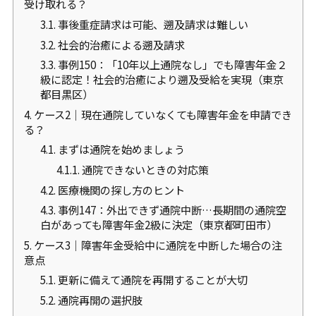
受け取れる？
3.1.
事後重症請求は可能、遡及請求は難しい
3.2.
社会的治癒による遡及請求
3.3.
事例150：「10年以上通院なし」でも障害年金２
級に認定！社会的治癒により遡及受給を実現（東京
都目黒区）
4.
ケース2｜現在通院していなくても障害年金を申請でき
る？
4.1.
まずは通院を始めましょう
4.1.1.
通院できないときの対応策
4.2.
医療機関の探し方のヒント
4.3.
事例147：外出できず通院中断…長期間の通院空
白があっても障害年金2級に決定（東京都町田市）
5.
ケース3｜障害年金受給中に通院を中断した場合の注
意点
5.1.
更新に備えて通院を再開することが大切
5.2.
通院再開の選択肢