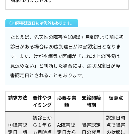
請求は行えません。
(※)障害認定日には例外もあります。
たとえば、先天性の障害や18歳6ヵ月到達より前に初
診日がある場合は20歳到達日が障害認定日となりま
す。また、けがや病気で医師が「これ以上の回復は
見込めない」と判断した場合には、症状固定日が障
害認定日とされることもあります。
請求方法
要件やタ
必要な書
支給開始
留意点
イミング
類
時期
初診日か
認定日時
①障害認
ら１年６
A:障害認
障害認定
点で障害
定日 請
ヵ月時点
定日から
日の翌月
の状態に