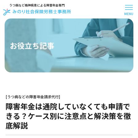
うつ病など精神疾患による障害年金専門
MENU
メニュー
トップページ
事務所案内
お役立ち記事
スタッフ紹介
お客様アンケート
受給事例
お知らせ
お問い合わせ
お役立ち記事
[うつ病などの障害年金請求代行]
はじめての方へ
障害年金は通院していなくても申請で
料金について
お手続きの流れ
きる？ケース別に注意点と解決策を徹
30秒で無料診断
底解説
よくある質問
障害年金の基礎知識