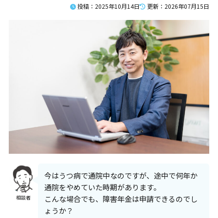
投稿：2025年10月14日
更新：2026年07月15日
疾病別の障害年金請求代行
うつ病
双極性障害・躁うつ病
統合失調症
ADHD・注意欠如多動症
ASD・自閉スペクトラム症
てんかん
知的障害
受給事例
うつ病
双極性障害・躁うつ病
統合失調症
発達障害
今はうつ病で通院中なのですが、途中で何年か
知的障害
通院をやめていた時期があります。
てんかん
こんな場合でも、障害年金は申請できるのでし
相談者
その他
ょうか？