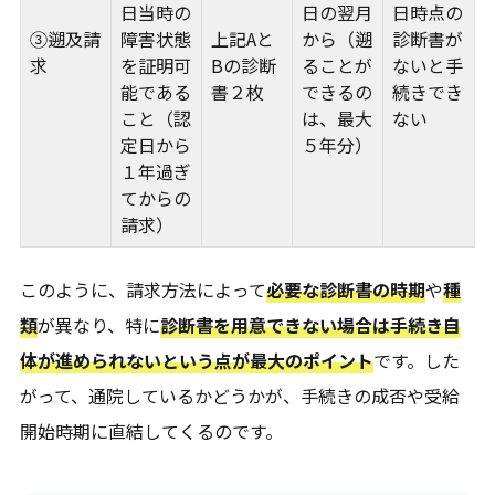
日当時の
日の翌月
日時点の
③遡及請
障害状態
上記Aと
から（遡
診断書が
求
を証明可
Bの診断
ることが
ないと手
能である
書２枚
できるの
続きでき
こと（認
は、最大
ない
定日から
５年分）
１年過ぎ
てからの
請求）
このように、請求方法によって
必要な診断書の時期
や
種
類
が異なり、特に
診断書を用意できない場合は手続き自
体が進められないという点が最大のポイント
です。した
がって、通院しているかどうかが、手続きの成否や受給
開始時期に直結してくるのです。