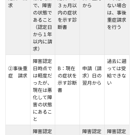
求
で、障害
３ヵ月以
から
ない場合
の状態で
内の症状
は、事後
あること
を示す診
重症請求
（認定日
断書
を行う
から１年
以内に請
求）
障害認定
過去に遡
②事後重
日時点で
B：現在
申請（請
っては受
症 請求
は軽度だ
の症状を
求）日の
給できな
ったが、
示す診断
翌月から
い
現在は悪
書
化して障
害の状態
にあるこ
と
障害認定
障害認定
障害認定