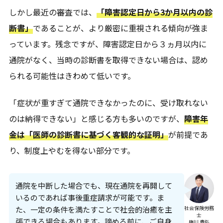
しかし最近の審査では、
「障害認定日から3か月以内の診
断書」
であることが、より厳密に重視される傾向が強ま
っています。残念ですが、障害認定日から３ヵ月以内に
通院がなく、当時の診断書を取得できない場合は、認め
られる可能性はきわめて低いです。
「症状が重すぎて通院できなかったのに、受け取れない
のは納得できない」と感じる方も多いのですが、
障害年
金は「医師の診断書に基づく客観的な証明」
が前提であ
り、制度上やむを得ない部分です。
通院を中断した場合でも、現在通院を再開して
いるのであれば事後重症請求が可能です。ま
た、一定の条件を満たすことで社会的治癒を主
社会保険労務
士
張できる場合もあります。諦める前に、ご自身
梅川 貴弘