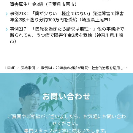
障害厚生年金3級（千葉県市原市）
事例218：「薬が少ない＝軽症ではない」発達障害で障害
年金2級＋遡り分約300万円を受給（埼玉県上尾市）
事例217：「65歳を過ぎたら請求は無理…」他の事務所で
断られても、うつ病で障害年金2級を受給（神奈川県川崎
市）
HOME
受給事例
事例64：20年前の初診が廃院…社会的治癒を活用し遡及請求｜障害基礎年金2級・遡及額300万円（東京都調布市）
お問い合わせ
ご質問やご相談がございましたら、お気軽にお問い合わ
せください。
専門スタッフが丁寧に対応いたします。