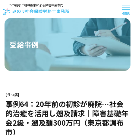
うつ病など精神疾患による障害年金専門
MENU
メニュー
トップページ
事務所案内
受給事例
スタッフ紹介
お客様アンケート
受給事例
お知らせ
お問い合わせ
お役立ち記事
[うつ病]
はじめての方へ
事例64：20年前の初診が廃院…社会
料金について
お手続きの流れ
的治癒を活用し遡及請求｜障害基礎年
30秒で無料診断
金2級・遡及額300万円（東京都調布
よくある質問
市）
障害年金の基礎知識