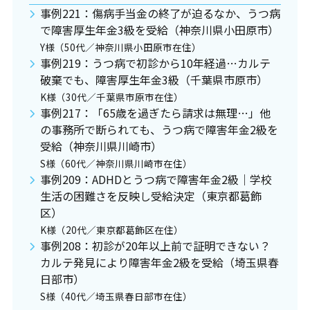
事例221：傷病手当金の終了が迫るなか、うつ病
で障害厚生年金3級を受給（神奈川県小田原市）
Y様（50代／神奈川県小田原市在住）
事例219：うつ病で初診から10年経過…カルテ
破棄でも、障害厚生年金3級（千葉県市原市）
K様（30代／千葉県市原市在住）
事例217：「65歳を過ぎたら請求は無理…」他
の事務所で断られても、うつ病で障害年金2級を
受給（神奈川県川崎市）
S様（60代／神奈川県川崎市在住）
事例209：ADHDとうつ病で障害年金2級｜学校
生活の困難さを反映し受給決定（東京都葛飾
区）
K様（20代／東京都葛飾区在住）
事例208：初診が20年以上前で証明できない？
カルテ発見により障害年金2級を受給（埼玉県春
日部市）
S様（40代／埼玉県春日部市在住）