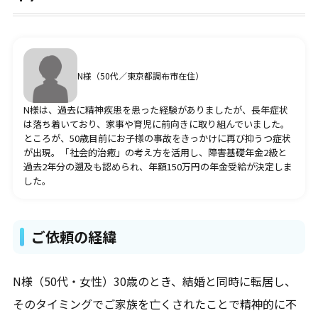
疾病別の障害年金請求代行
うつ病
双極性障害・躁うつ病
N様（50代／東京都調布市在住）
統合失調症
ADHD・注意欠如多動症
N様は、過去に精神疾患を患った経験がありましたが、長年症状
ASD・自閉スペクトラム症
は落ち着いており、家事や育児に前向きに取り組んでいました。
てんかん
ところが、50歳目前にお子様の事故をきっかけに再び抑うつ症状
知的障害
が出現。「社会的治癒」の考え方を活用し、障害基礎年金2級と
過去2年分の遡及も認められ、年額150万円の年金受給が決定しま
した。
受給事例
うつ病
双極性障害・躁うつ病
ご依頼の経緯
統合失調症
発達障害
知的障害
N様（50代・女性）30歳のとき、結婚と同時に転居し、
てんかん
その他
そのタイミングでご家族を亡くされたことで精神的に不