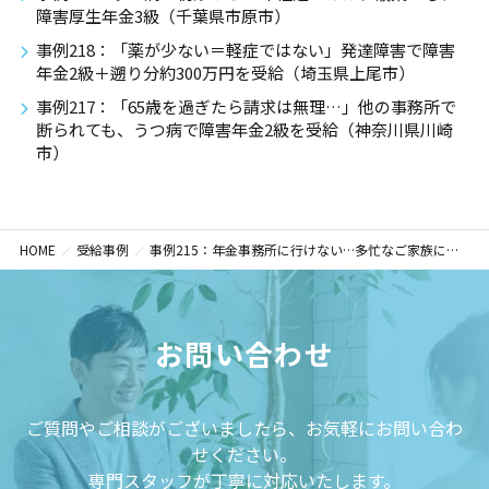
障害厚生年金3級（千葉県市原市）
事例218：「薬が少ない＝軽症ではない」発達障害で障害
年金2級＋遡り分約300万円を受給（埼玉県上尾市）
事例217：「65歳を過ぎたら請求は無理…」他の事務所で
断られても、うつ病で障害年金2級を受給（神奈川県川崎
市）
HOME
受給事例
事例215：年金事務所に行けない…多忙なご家族に代わり障害年金2級・遡及300万円の受給を実現（千葉県匝瑳市）
お問い合わせ
ご質問やご相談がございましたら、お気軽にお問い合わ
せください。
専門スタッフが丁寧に対応いたします。