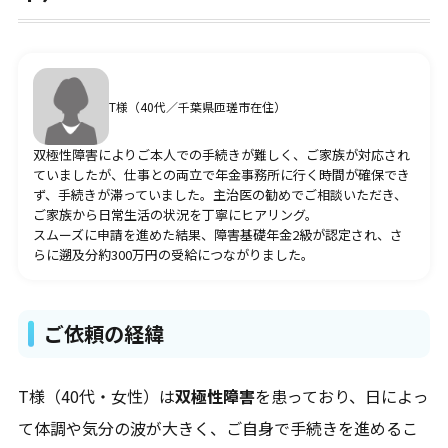
疾病別の障害年金請求代行
うつ病
双極性障害・躁うつ病
T様（40代／千葉県匝瑳市在住）
統合失調症
ADHD・注意欠如多動症
双極性障害によりご本人での手続きが難しく、ご家族が対応され
ASD・自閉スペクトラム症
ていましたが、仕事との両立で年金事務所に行く時間が確保でき
てんかん
ず、手続きが滞っていました。主治医の勧めでご相談いただき、
知的障害
ご家族から日常生活の状況を丁寧にヒアリング。
スムーズに申請を進めた結果、障害基礎年金2級が認定され、さ
らに遡及分約300万円の受給につながりました。
受給事例
うつ病
双極性障害・躁うつ病
ご依頼の経緯
統合失調症
発達障害
知的障害
T様（40代・女性）は
双極性障害
を患っており、日によっ
てんかん
その他
て体調や気分の波が大きく、ご自身で手続きを進めるこ