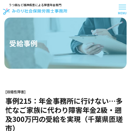
うつ病など精神疾患による障害年金専門
MENU
メニュー
トップページ
事務所案内
受給事例
スタッフ紹介
お客様アンケート
受給事例
お知らせ
お問い合わせ
お役立ち記事
[双極性障害]
はじめての方へ
事例215：年金事務所に行けない…多
料金について
お手続きの流れ
忙なご家族に代わり障害年金2級・遡
30秒で無料診断
及300万円の受給を実現（千葉県匝瑳
よくある質問
市）
障害年金の基礎知識