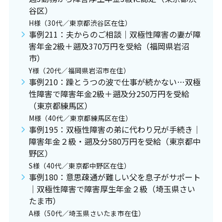
谷区）
H様（30代／東京都渋谷区在住）
事例211：夫からのご相談｜双極性障害の妻が障
害年金2級＋遡及370万円を受給（福岡県岩沼
市）
Y様（20代／福岡県岩沼市在住）
事例210：躁とうつの波で仕事が続かない…双極
性障害で障害年金2級＋遡及分250万円を受給
（東京都練馬区）
M様（40代／東京都練馬区在住）
事例195：双極性障害の弟に代わり兄が手続き｜
障害年金２級・遡及分580万円を受給（東京都中
野区）
S様（40代／東京都中野区在住）
事例180：意思疎通が難しい父を息子がサポート
｜双極性障害で障害厚生年金２級（埼玉県さい
たま市）
A様（50代／埼玉県さいたま市在住）