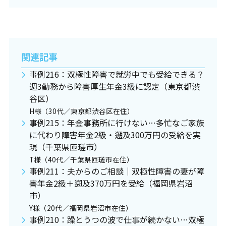
関連記事
事例216：双極性障害で就労中でも受給できる？
週3勤務から障害厚生年金3級に認定（東京都渋
谷区）
H様（30代／東京都渋谷区在住）
事例215：年金事務所に行けない…多忙なご家族
に代わり障害年金2級・遡及300万円の受給を実
現（千葉県匝瑳市）
T様（40代／千葉県匝瑳市在住）
事例211：夫からのご相談｜双極性障害の妻が障
害年金2級＋遡及370万円を受給（福岡県岩沼
市）
Y様（20代／福岡県岩沼市在住）
事例210：躁とうつの波で仕事が続かない…双極