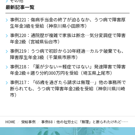
その他
最新記事一覧
事例221：傷病手当金の終了が迫るなか、うつ病で障害厚
生年金3級を受給（神奈川県小田原市）
事例220：通院歴が複雑で家族は断念…気分変調症で障害
年金2級（宮城県仙台市）
事例219：うつ病で初診から10年経過…カルテ破棄でも、
障害厚生年金3級（千葉県市原市）
事例218：「薬が少ない＝軽症ではない」発達障害で障害
年金2級＋遡り分約300万円を受給（埼玉県上尾市）
事例217：「65歳を過ぎたら請求は無理…」他の事務所で
断られても、うつ病で障害年金2級を受給（神奈川県川崎
市）
HOME
受給事例
事例68：他の社労士に「無理」と断られたけれど…障害者雇用で2級に認定（東京都千代田区）