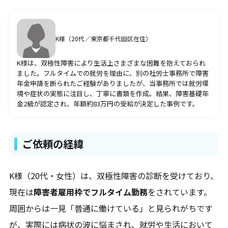
疾病別の障害年金請求代行
うつ病
K様（20代／東京都千代田区在住）
双極性障害・躁うつ病
統合失調症
K様は、双極性障害により生活上さまざまな困難を抱えておられ
ADHD・注意欠如多動症
ました。フルタイムでの就労を理由に、別の社労士事務所で障害
ASD・自閉スペクトラム症
年金申請を断られたご経験がありましたが、当事務所では就労環
てんかん
境や症状の実態に注目し、丁寧に書類を作成。結果、障害基礎年
知的障害
金2級が認定され、年額約83万円の受給が決定した事例です。
受給事例
ご依頼の経緯
うつ病
双極性障害・躁うつ病
統合失調症
K様（20代・女性）は、双極性障害の診断を受けており、
発達障害
現在は
知的障害
障害者雇用枠でフルタイム勤務
をされています。
てんかん
周囲からは一見「普通に働けている」と見られがちです
その他
が、実際には病状の波に悩まされ、就労や生活において