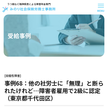
うつ病など精神疾患による障害年金専門
MENU
メニュー
トップページ
事務所案内
受給事例
スタッフ紹介
お客様アンケート
受給事例
お知らせ
お問い合わせ
お役立ち記事
[双極性障害]
はじめての方へ
事例68：他の社労士に「無理」と断ら
料金について
お手続きの流れ
れたけれど…障害者雇用で2級に認定
30秒で無料診断
（東京都千代田区）
よくある質問
障害年金の基礎知識