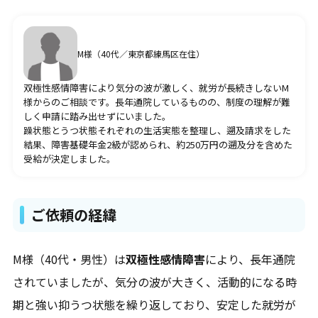
疾病別の障害年金請求代行
うつ病
M様（40代／東京都練馬区在住）
双極性障害・躁うつ病
統合失調症
双極性感情障害により気分の波が激しく、就労が長続きしないM
ADHD・注意欠如多動症
様からのご相談です。長年通院しているものの、制度の理解が難
ASD・自閉スペクトラム症
しく申請に踏み出せずにいました。
てんかん
躁状態とうつ状態それぞれの生活実態を整理し、遡及請求をした
知的障害
結果、障害基礎年金2級が認められ、約250万円の遡及分を含めた
受給が決定しました。
受給事例
うつ病
ご依頼の経緯
双極性障害・躁うつ病
統合失調症
発達障害
M様（40代・男性）は
双極性感情障害
により、長年通院
知的障害
されていましたが、気分の波が大きく、活動的になる時
てんかん
その他
期と強い抑うつ状態を繰り返しており、安定した就労が