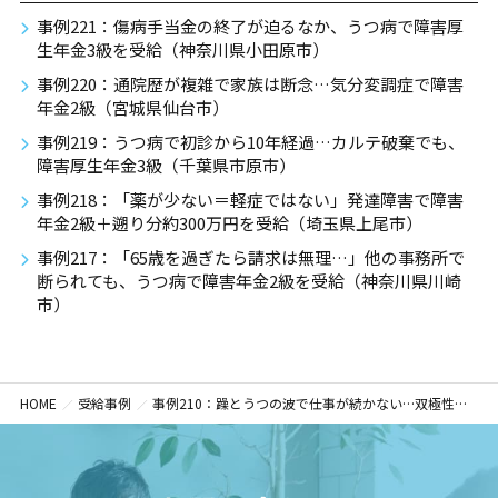
事例221：傷病手当金の終了が迫るなか、うつ病で障害厚
生年金3級を受給（神奈川県小田原市）
事例220：通院歴が複雑で家族は断念…気分変調症で障害
年金2級（宮城県仙台市）
事例219：うつ病で初診から10年経過…カルテ破棄でも、
障害厚生年金3級（千葉県市原市）
事例218：「薬が少ない＝軽症ではない」発達障害で障害
年金2級＋遡り分約300万円を受給（埼玉県上尾市）
事例217：「65歳を過ぎたら請求は無理…」他の事務所で
断られても、うつ病で障害年金2級を受給（神奈川県川崎
市）
HOME
受給事例
事例210：躁とうつの波で仕事が続かない…双極性障害で障害年金2級＋遡及分250万円を受給（東京都練馬区）