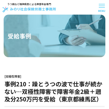
うつ病など精神疾患による障害年金専門
MENU
メニュー
トップページ
事務所案内
受給事例
スタッフ紹介
お客様アンケート
受給事例
お知らせ
お問い合わせ
お役立ち記事
[双極性障害]
はじめての方へ
事例210：躁とうつの波で仕事が続か
料金について
お手続きの流れ
ない…双極性障害で障害年金2級＋遡
30秒で無料診断
及分250万円を受給（東京都練馬区）
よくある質問
障害年金の基礎知識