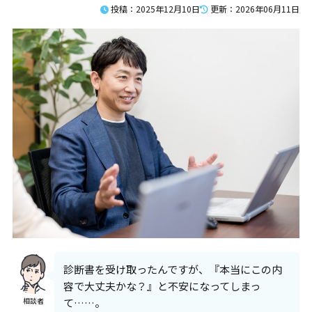
投稿：2025年12月10日
更新：2026年06月11日
疾病別の障害年金請求代行
うつ病
双極性障害・躁うつ病
統合失調症
ADHD・注意欠如多動症
ASD・自閉スペクトラム症
てんかん
知的障害
受給事例
うつ病
双極性障害・躁うつ病
統合失調症
発達障害
知的障害
診断書を受け取ったんですが、『本当にこの内
てんかん
容で大丈夫かな？』と不安になってしまっ
その他
て……。
相談者