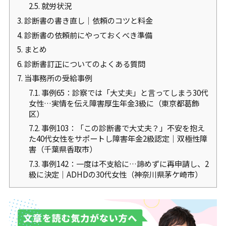
2.5.
就労状況
3.
診断書の書き直し｜依頼のコツと料金
4.
診断書の依頼前にやっておくべき準備
5.
まとめ
6.
診断書訂正についてのよくある質問
7.
当事務所の受給事例
7.1.
事例65：診察では「大丈夫」と言ってしまう30代
女性…実情を伝え障害厚生年金3級に（東京都葛飾
区）
7.2.
事例103：「この診断書で大丈夫？」不安を抱え
た40代女性をサポートし障害年金2級認定｜双極性障
害（千葉県香取市）
7.3.
事例142：一度は不支給に…諦めずに再申請し、2
級に決定｜ADHDの30代女性（神奈川県茅ケ崎市）