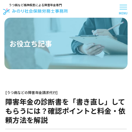
うつ病など精神疾患による障害年金専門
MENU
メニュー
トップページ
事務所案内
お役立ち記事
スタッフ紹介
お客様アンケート
受給事例
お知らせ
お問い合わせ
お役立ち記事
[うつ病などの障害年金請求代行]
はじめての方へ
障害年金の診断書を「書き直し」して
料金について
お手続きの流れ
もらうには？確認ポイントと料金・依
30秒で無料診断
頼方法を解説
よくある質問
障害年金の基礎知識