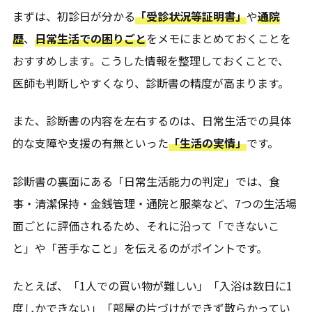
まずは、初診日が分かる
「受診状況等証明書」
や
通院
歴
、
日常生活での困りごと
をメモにまとめておくことを
おすすめします。こうした情報を整理しておくことで、
医師も判断しやすくなり、診断書の精度が高まります。
また、診断書の内容を左右するのは、日常生活での具体
的な支障や支援の有無といった
「生活の実情」
です。
診断書の裏面にある「日常生活能力の判定」では、食
事・清潔保持・金銭管理・通院と服薬など、7つの生活場
面ごとに評価されるため、それに沿って「できないこ
と」や「苦手なこと」を伝えるのがポイントです。
たとえば、「1人での買い物が難しい」「入浴は数日に1
度しかできない」「部屋の片づけができず散らかってい