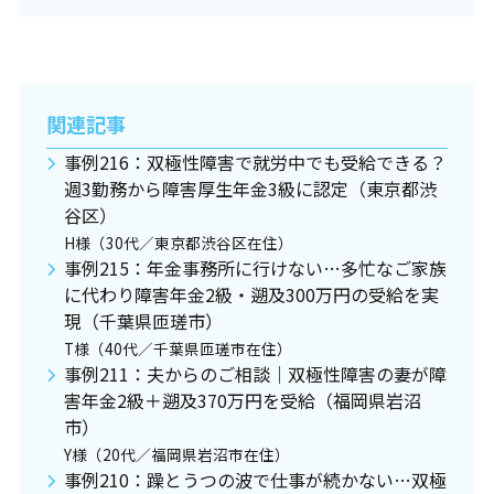
関連記事
事例216：双極性障害で就労中でも受給できる？
週3勤務から障害厚生年金3級に認定（東京都渋
谷区）
H様（30代／東京都渋谷区在住）
事例215：年金事務所に行けない…多忙なご家族
に代わり障害年金2級・遡及300万円の受給を実
現（千葉県匝瑳市）
T様（40代／千葉県匝瑳市在住）
事例211：夫からのご相談｜双極性障害の妻が障
害年金2級＋遡及370万円を受給（福岡県岩沼
市）
Y様（20代／福岡県岩沼市在住）
事例210：躁とうつの波で仕事が続かない…双極