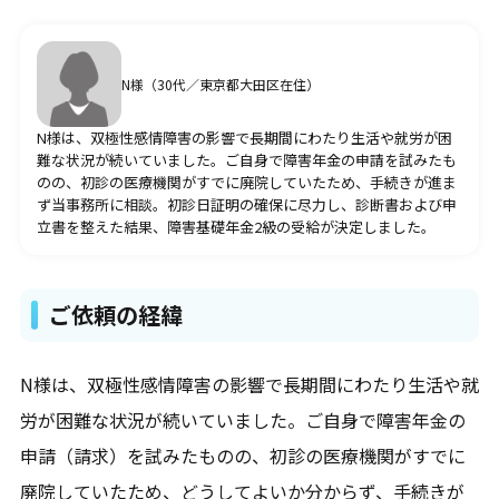
疾病別の障害年金請求代行
うつ病
N様（30代／東京都大田区在住）
双極性障害・躁うつ病
統合失調症
N様は、双極性感情障害の影響で長期間にわたり生活や就労が困
ADHD・注意欠如多動症
難な状況が続いていました。ご自身で障害年金の申請を試みたも
ASD・自閉スペクトラム症
のの、初診の医療機関がすでに廃院していたため、手続きが進ま
てんかん
ず当事務所に相談。初診日証明の確保に尽力し、診断書および申
知的障害
立書を整えた結果、障害基礎年金2級の受給が決定しました。
受給事例
ご依頼の経緯
うつ病
双極性障害・躁うつ病
統合失調症
N様は、双極性感情障害の影響で長期間にわたり生活や就
発達障害
労が困難な状況が続いていました。ご自身で障害年金の
知的障害
てんかん
申請（請求）を試みたものの、初診の医療機関がすでに
その他
廃院していたため、どうしてよいか分からず、手続きが