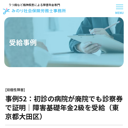
うつ病など精神疾患による障害年金専門
MENU
メニュー
トップページ
事務所案内
受給事例
スタッフ紹介
お客様アンケート
受給事例
お知らせ
お問い合わせ
お役立ち記事
[双極性障害]
はじめての方へ
事例52：初診の病院が廃院でも診察券
料金について
お手続きの流れ
で証明｜障害基礎年金2級を受給（東
30秒で無料診断
京都大田区）
よくある質問
障害年金の基礎知識