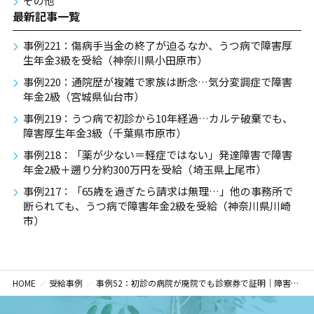
その他
最新記事一覧
事例221：傷病手当金の終了が迫るなか、うつ病で障害厚
生年金3級を受給（神奈川県小田原市）
事例220：通院歴が複雑で家族は断念…気分変調症で障害
年金2級（宮城県仙台市）
事例219：うつ病で初診から10年経過…カルテ破棄でも、
障害厚生年金3級（千葉県市原市）
事例218：「薬が少ない＝軽症ではない」発達障害で障害
年金2級＋遡り分約300万円を受給（埼玉県上尾市）
事例217：「65歳を過ぎたら請求は無理…」他の事務所で
断られても、うつ病で障害年金2級を受給（神奈川県川崎
市）
HOME
受給事例
事例52：初診の病院が廃院でも診察券で証明｜障害基礎年金2級を受給（東京都大田区）